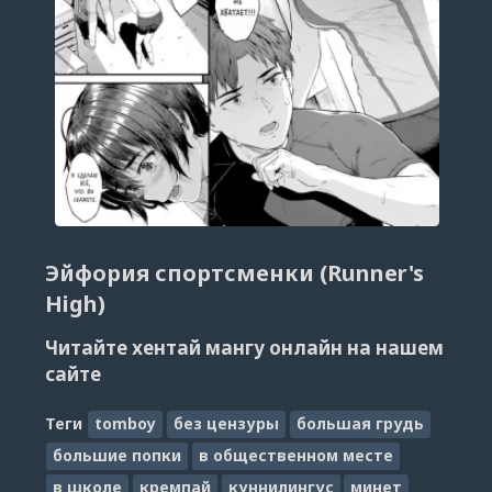
Эйфория спортсменки (Runner's
High)
Читайте хентай мангу онлайн на нашем
сайте
Теги
tomboy
без цензуры
большая грудь
большие попки
в общественном месте
в школе
кремпай
куннилингус
минет