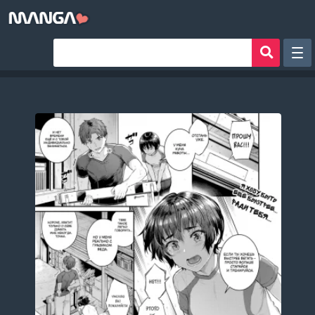
Рандом
Фильтр
Авторы
Аниме хентай
Сборники манги
Sign in
Register